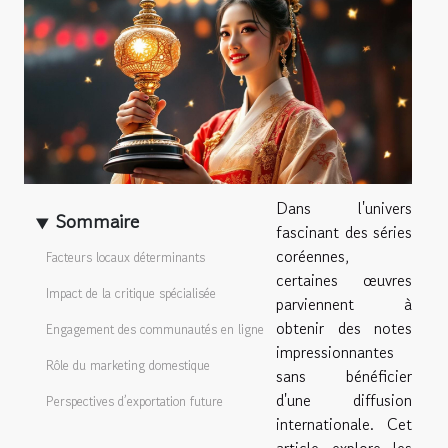
Dans l'univers
Sommaire
fascinant des séries
coréennes,
Facteurs locaux déterminants
certaines œuvres
Impact de la critique spécialisée
parviennent à
obtenir des notes
Engagement des communautés en ligne
impressionnantes
Rôle du marketing domestique
sans bénéficier
d'une diffusion
Perspectives d’exportation future
internationale. Cet