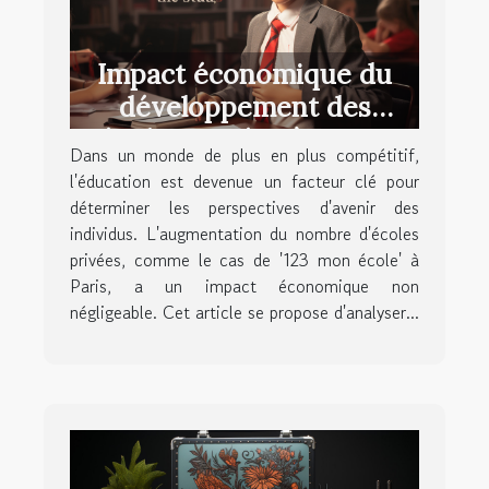
Impact économique du
développement des
écoles privées à Paris :
Dans un monde de plus en plus compétitif,
étude de cas '123 mon
l'éducation est devenue un facteur clé pour
école'
déterminer les perspectives d'avenir des
individus. L'augmentation du nombre d'écoles
privées, comme le cas de '123 mon école' à
Paris, a un impact économique non
négligeable. Cet article se propose d'analyser...