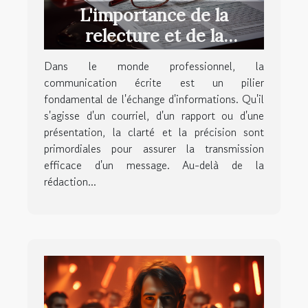
L'importance de la
relecture et de la
correction pour une
Dans le monde professionnel, la
communication écrite
communication écrite est un pilier
professionnelle
fondamental de l'échange d'informations. Qu'il
s'agisse d'un courriel, d'un rapport ou d'une
présentation, la clarté et la précision sont
primordiales pour assurer la transmission
efficace d'un message. Au-delà de la
rédaction...